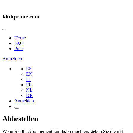
klubprime.com
Home
FAQ
Preis
Anmelden
ES
EN
IT
FR
NL
DE
Anmelden
Abbestellen
Wenn Sie Ihr Abonnement kündigen möchten, geben Sie die mit