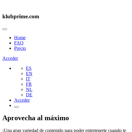
klubprime.com
Home
FAQ
Precio
Acceder
ES
EN
IT
FR
NL
DE
Acceder
Aprovecha al máximo
¡Una gran variedad de contenido para poder entretenerte cuando te